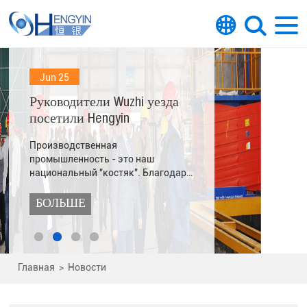
Jun 25
Руководители Wuzhi уезда
посетили Hengyin
Производственная
промышленность - это наш
национальный "костяк". Благодаря
многолетним усилиям наша
провинция превратилась в важную
БОЛЬШЕ
производственную провинцию.
Главная
>
Новости